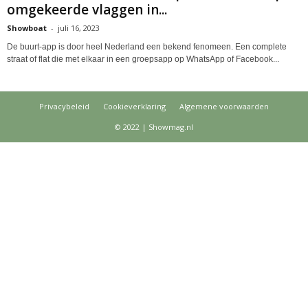
omgekeerde vlaggen in...
Showboat
-
juli 16, 2023
De buurt-app is door heel Nederland een bekend fenomeen. Een complete
straat of flat die met elkaar in een groepsapp op WhatsApp of Facebook...
Privacybeleid
Cookieverklaring
Algemene voorwaarden
© 2022 | Showmag.nl