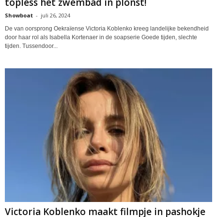
topless het zwembad in plonst!
Showboat
-
juli 26, 2024
De van oorsprong Oekraïense Victoria Koblenko kreeg landelijke bekendheid
door haar rol als Isabella Kortenaer in de soapserie Goede tijden, slechte
tijden. Tussendoor...
Victoria Koblenko maakt filmpje in pashokje