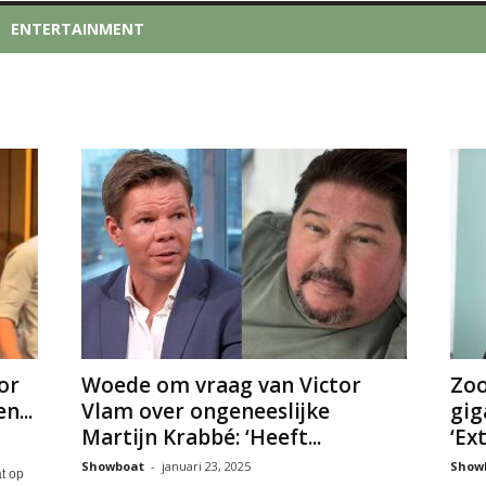
ENTERTAINMENT
or
Woede om vraag van Victor
Zoo
n...
Vlam over ongeneeslijke
gig
Martijn Krabbé: ‘Heeft...
‘Ex
Showboat
-
januari 23, 2025
Show
at op