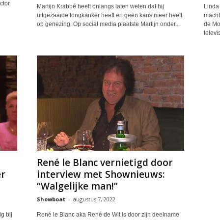
ctor
Martijn Krabbé heeft onlangs laten weten dat hij
Linda 
uitgezaaide longkanker heeft en geen kans meer heeft
machti
op genezing. Op social media plaatste Martijn onder...
de Mo
televi
René le Blanc vernietigd door
er
interview met Shownieuws:
“Walgelijke man!”
Showboat
-
augustus 7, 2022
g bij
René le Blanc aka René de Wit is door zijn deelname