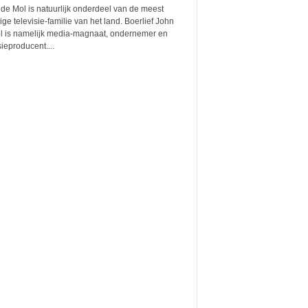
de Mol is natuurlijk onderdeel van de meest
ge televisie-familie van het land. Boerlief John
l is namelijk media-magnaat, ondernemer en
sieproducent....