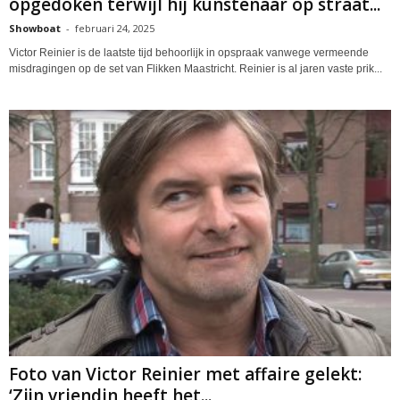
opgedoken terwijl hij kunstenaar op straat...
Showboat
-
februari 24, 2025
Victor Reinier is de laatste tijd behoorlijk in opspraak vanwege vermeende
misdragingen op de set van Flikken Maastricht. Reinier is al jaren vaste prik...
Foto van Victor Reinier met affaire gelekt:
‘Zijn vriendin heeft het...