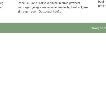
begint
eeg
René Le Blanc is al vaker in het nieuws geweest
precie
en
vanwege zijn agressieve verleden die hij heeft volgens
zijn eigen zoon. De zanger heeft...
Privacybele