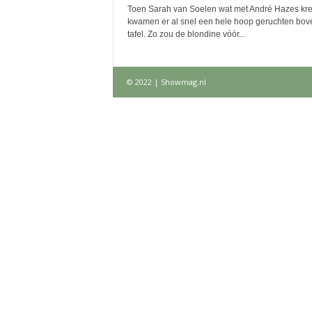
Toen Sarah van Soelen wat met André Hazes kr
kwamen er al snel een hele hoop geruchten bov
tafel. Zo zou de blondine vóór...
© 2022 | Showmag.nl