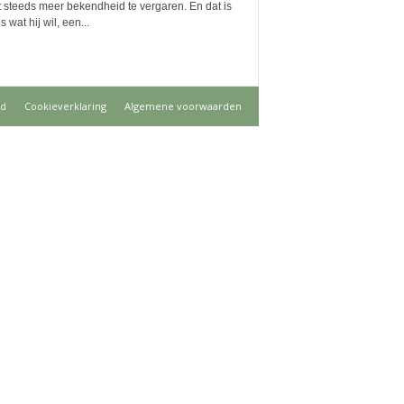
 steeds meer bekendheid te vergaren. En dat is
s wat hij wil, een...
id
Cookieverklaring
Algemene voorwaarden