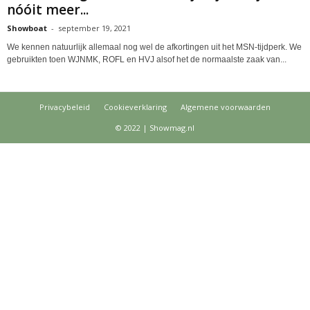
nóóit meer...
Showboat
-
september 19, 2021
We kennen natuurlijk allemaal nog wel de afkortingen uit het MSN-tijdperk. We
gebruikten toen WJNMK, ROFL en HVJ alsof het de normaalste zaak van...
Privacybeleid
Cookieverklaring
Algemene voorwaarden
© 2022 | Showmag.nl