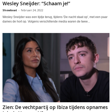
Wesley Sneijder: “Schaam je!”
Showboat
-
februari 24, 2022
Wesley Sneijder was een tijdje terug, tijdens 'De nacht staat op', met een paar
dames de hort op. Volgens verschillende media waren de twee...
Zien: De vechtpartij op Ibiza tijdens opnames