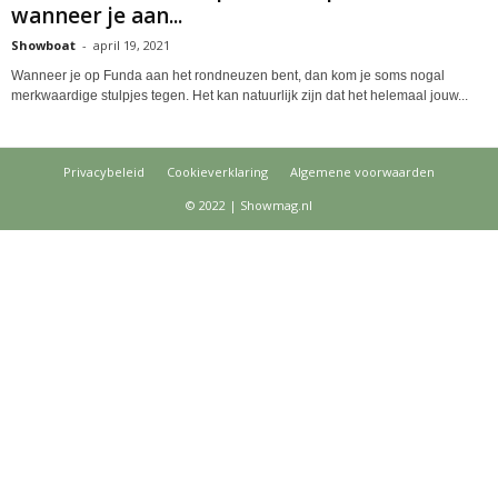
wanneer je aan...
Showboat
-
april 19, 2021
Wanneer je op Funda aan het rondneuzen bent, dan kom je soms nogal
merkwaardige stulpjes tegen. Het kan natuurlijk zijn dat het helemaal jouw...
Privacybeleid
Cookieverklaring
Algemene voorwaarden
© 2022 | Showmag.nl