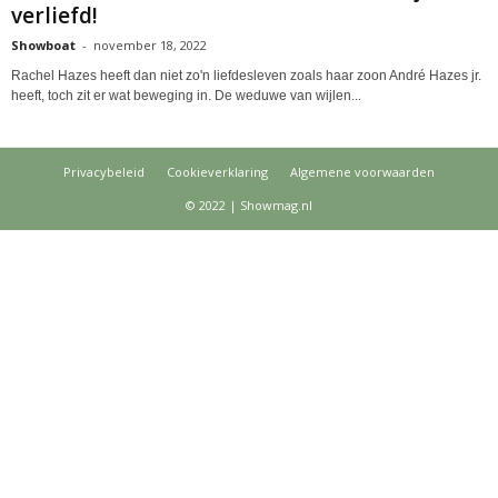
verliefd!
Showboat
-
november 18, 2022
Rachel Hazes heeft dan niet zo'n liefdesleven zoals haar zoon André Hazes jr.
heeft, toch zit er wat beweging in. De weduwe van wijlen...
Privacybeleid
Cookieverklaring
Algemene voorwaarden
© 2022 | Showmag.nl