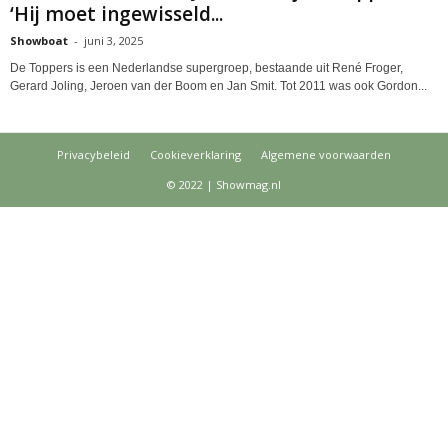
‘Hij moet ingewisseld...
Showboat
-
juni 3, 2025
De Toppers is een Nederlandse supergroep, bestaande uit René Froger,
Gerard Joling, Jeroen van der Boom en Jan Smit. Tot 2011 was ook Gordon...
Privacybeleid
Cookieverklaring
Algemene voorwaarden
© 2022 | Showmag.nl