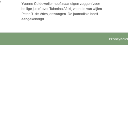
e
Yvonne Coldeweijer heeft naar eigen zeggen 'zeer
heftige juice' over Tahmina Afeki, vriendin van wijlen
Peter R. de Vries, ontvangen. De journaliste heeft
aangekondigd...
Privacybele