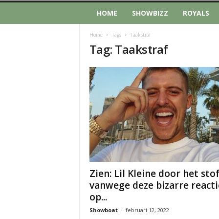
HOME
SHOWBIZZ
ROYALS
Home
Tags
Taakstraf
Tag: Taakstraf
Zien: Lil Kleine door het sto
vanwege deze bizarre reacti
op...
Showboat
-
februari 12, 2022