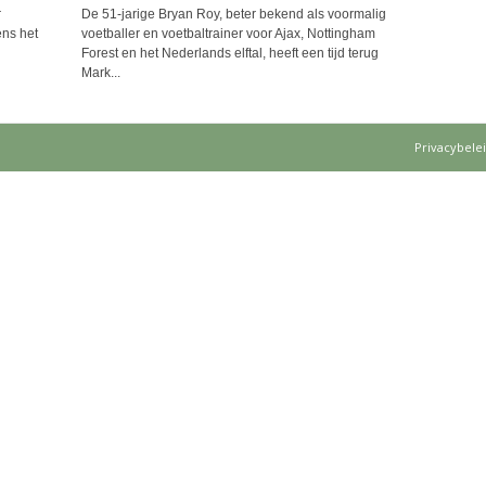
r
De 51-jarige Bryan Roy, beter bekend als voormalig
ens het
voetballer en voetbaltrainer voor Ajax, Nottingham
Forest en het Nederlands elftal, heeft een tijd terug
Mark...
Privacybele