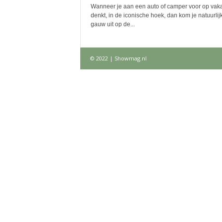
Wanneer je aan een auto of camper voor op vaka
denkt, in de iconische hoek, dan kom je natuurlijk
gauw uit op de...
© 2022 | Showmag.nl