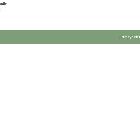
ntie
 al
Privacybele