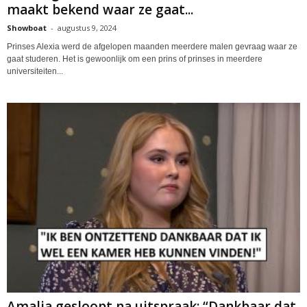
maakt bekend waar ze gaat...
Showboat
-
augustus 9, 2024
Prinses Alexia werd de afgelopen maanden meerdere malen gevraag waar ze
gaat studeren. Het is gewoonlijk om een prins of prinses in meerdere
universiteiten...
Amalia gesloopt na uitspraak: “Dankbaar dat