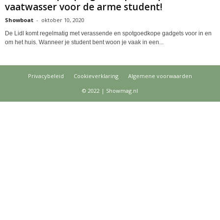
vaatwasser voor de arme student!
Showboat
-
oktober 10, 2020
De Lidl komt regelmatig met verassende en spotgoedkope gadgets voor in en
om het huis. Wanneer je student bent woon je vaak in een...
Privacybeleid
Cookieverklaring
Algemene voorwaarden
© 2022 | Showmag.nl