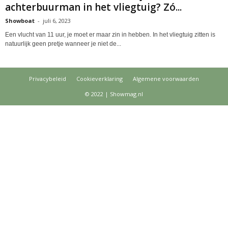
achterbuurman in het vliegtuig? Zó...
Showboat
-
juli 6, 2023
Een vlucht van 11 uur, je moet er maar zin in hebben. In het vliegtuig zitten is
natuurlijk geen pretje wanneer je niet de...
Privacybeleid
Cookieverklaring
Algemene voorwaarden
© 2022 | Showmag.nl