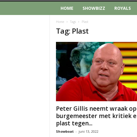
HOME
SHOWBIZZ
ROYALS
Home
Tags
Plast
Tag: Plast
Peter Gillis neemt wraak op
burgemeester met kritiek e
plast tegen...
Showboat
-
juni 13, 2022