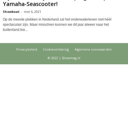
Yamaha-Seascooter!
Showboat
-
mei 6, 2021
Op de meeste plekken in Nederland zal het onderwaterleven niet héél
spectaculair zijn. Maar misschien kunnen we dit jaar alweer naar het
buitenland toe...
Privacybeleid
Cookieverklaring
Algemene voorwaarden
© 2022 | Showmag.nl