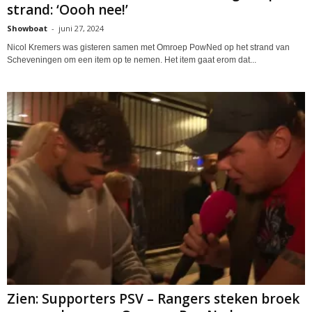
strand: ‘Oooh nee!’
Showboat
-
juni 27, 2024
Nicol Kremers was gisteren samen met Omroep PowNed op het strand van
Scheveningen om een item op te nemen. Het item gaat erom dat...
Zien: Supporters PSV – Rangers steken broek