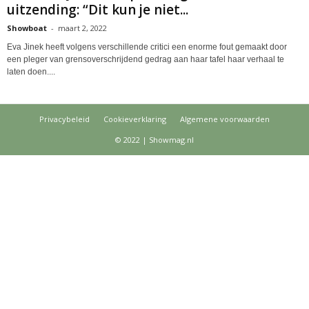
uitzending: “Dit kun je niet...
Showboat
-
maart 2, 2022
Eva Jinek heeft volgens verschillende critici een enorme fout gemaakt door
een pleger van grensoverschrijdend gedrag aan haar tafel haar verhaal te
laten doen....
Privacybeleid
Cookieverklaring
Algemene voorwaarden
© 2022 | Showmag.nl