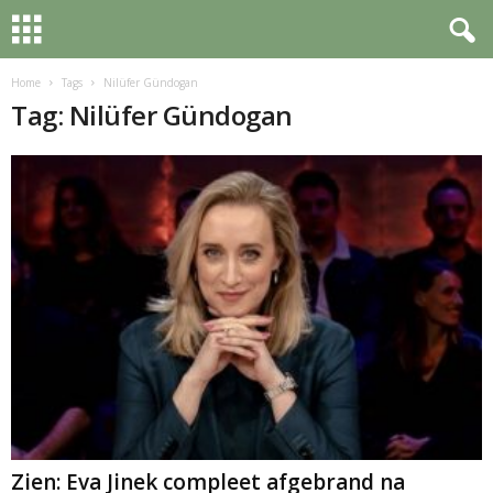
Home
Tags
Nilüfer Gündogan
Tag: Nilüfer Gündogan
Zien: Eva Jinek compleet afgebrand na