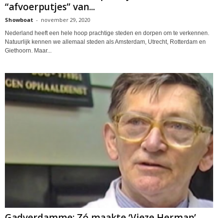
“afvoerputjes” van...
Showboat
-
november 29, 2020
Nederland heeft een hele hoop prachtige steden en dorpen om te verkennen.
Natuurlijk kennen we allemaal steden als Amsterdam, Utrecht, Rotterdam en
Giethoorn. Maar...
Gadverdamme: Zó maakte ‘Vieze Herman’