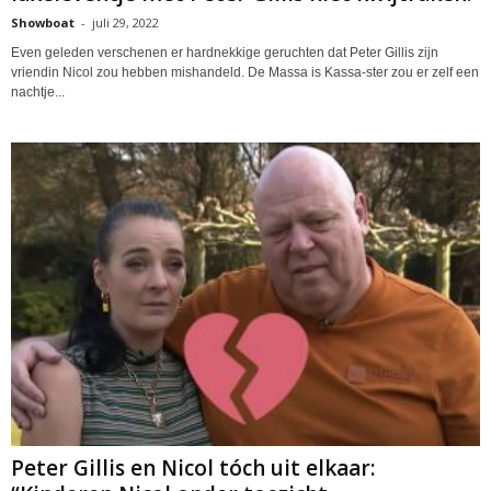
Showboat
-
juli 29, 2022
Even geleden verschenen er hardnekkige geruchten dat Peter Gillis zijn
vriendin Nicol zou hebben mishandeld. De Massa is Kassa-ster zou er zelf een
nachtje...
Peter Gillis en Nicol tóch uit elkaar: