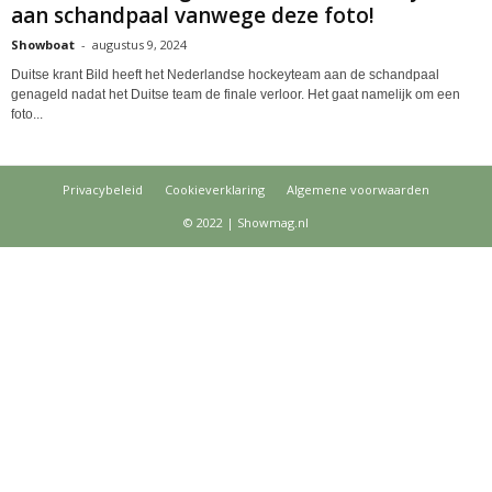
aan schandpaal vanwege deze foto!
Showboat
-
augustus 9, 2024
Duitse krant Bild heeft het Nederlandse hockeyteam aan de schandpaal
genageld nadat het Duitse team de finale verloor. Het gaat namelijk om een
foto...
Privacybeleid
Cookieverklaring
Algemene voorwaarden
© 2022 | Showmag.nl