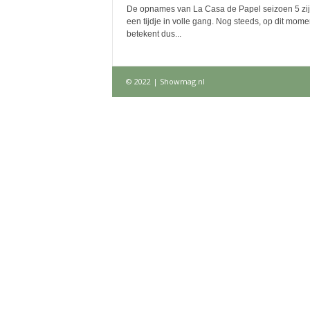
De opnames van La Casa de Papel seizoen 5 zij
een tijdje in volle gang. Nog steeds, op dit momen
betekent dus...
© 2022 | Showmag.nl