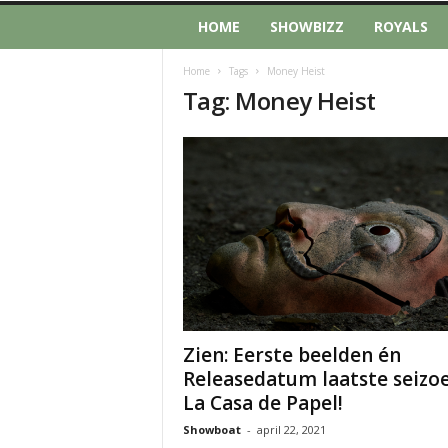
HOME
SHOWBIZZ
ROYALS
Home
Tags
Money Heist
Tag: Money Heist
Zien: Eerste beelden én
Releasedatum laatste seizo
La Casa de Papel!
Showboat
-
april 22, 2021