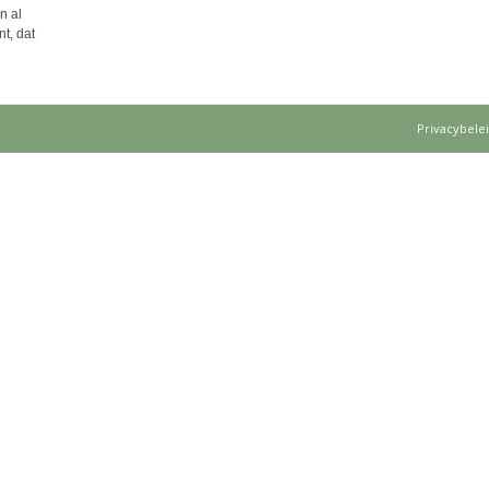
n al
t, dat
Privacybele