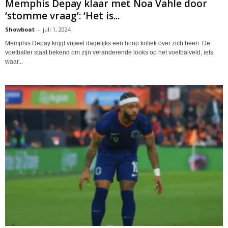
Memphis Depay klaar met Noa Vahle door
‘stomme vraag’: ‘Het is...
Showboat
-
juli 1, 2024
Memphis Depay krijgt vrijwel dagelijks een hoop kritiek over zich heen. De
voetballer staat bekend om zijn veranderende looks op het voetbalveld, iets
waar...