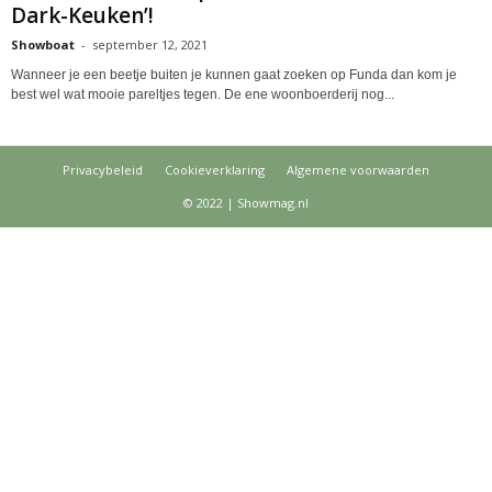
Dark-Keuken’!
Showboat
-
september 12, 2021
Wanneer je een beetje buiten je kunnen gaat zoeken op Funda dan kom je
best wel wat mooie pareltjes tegen. De ene woonboerderij nog...
Privacybeleid
Cookieverklaring
Algemene voorwaarden
© 2022 | Showmag.nl