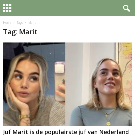
Home
Tags
Marit
Tag: Marit
Juf Marit is de populairste juf van Nederland