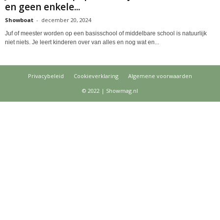
en geen enkele...
Showboat
-
december 20, 2024
Juf of meester worden op een basisschool of middelbare school is natuurlijk
niet niets. Je leert kinderen over van alles en nog wat en...
Privacybeleid
Cookieverklaring
Algemene voorwaarden
© 2022 | Showmag.nl