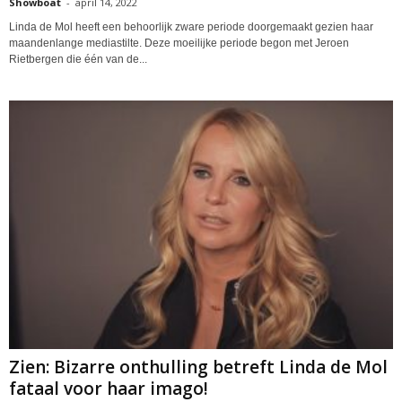
Showboat
-
april 14, 2022
Linda de Mol heeft een behoorlijk zware periode doorgemaakt gezien haar
maandenlange mediastilte. Deze moeilijke periode begon met Jeroen
Rietbergen die één van de...
Zien: Bizarre onthulling betreft Linda de Mol
fataal voor haar imago!