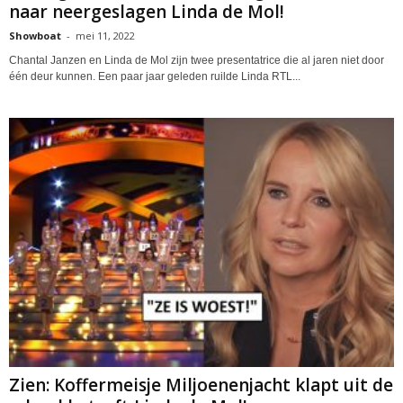
naar neergeslagen Linda de Mol!
Showboat
-
mei 11, 2022
Chantal Janzen en Linda de Mol zijn twee presentatrice die al jaren niet door
één deur kunnen. Een paar jaar geleden ruilde Linda RTL...
Zien: Koffermeisje Miljoenenjacht klapt uit de