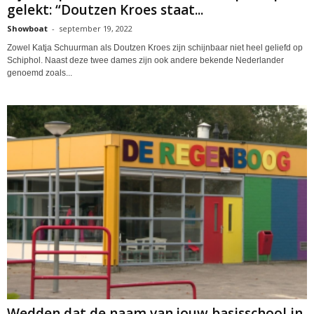
gelekt: “Doutzen Kroes staat...
Showboat
-
september 19, 2022
Zowel Katja Schuurman als Doutzen Kroes zijn schijnbaar niet heel geliefd op
Schiphol. Naast deze twee dames zijn ook andere bekende Nederlander
genoemd zoals...
Wedden dat de naam van jouw basisschool in