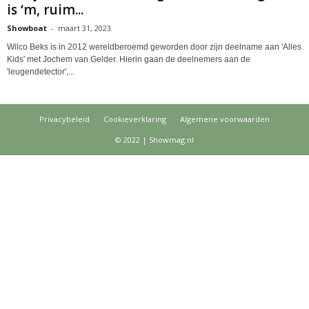
is ‘m, ruim...
Showboat
-
maart 31, 2023
Wilco Beks is in 2012 wereldberoemd geworden door zijn deelname aan 'Alles
Kids' met Jochem van Gelder. Hierin gaan de deelnemers aan de
'leugendetector',...
Privacybeleid
Cookieverklaring
Algemene voorwaarden
© 2022 | Showmag.nl