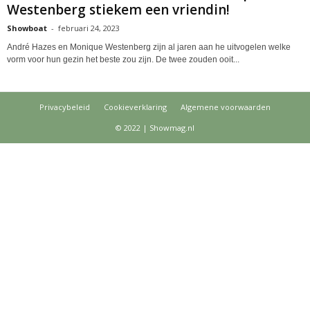
Westenberg stiekem een vriendin!
Showboat
-
februari 24, 2023
André Hazes en Monique Westenberg zijn al jaren aan he uitvogelen welke
vorm voor hun gezin het beste zou zijn. De twee zouden ooit...
Privacybeleid
Cookieverklaring
Algemene voorwaarden
© 2022 | Showmag.nl