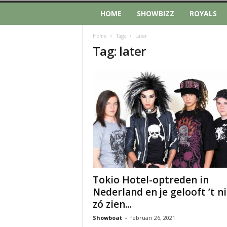
HOME
SHOWBIZZ
ROYALS
Home
Tags
Later
Tag: later
Tokio Hotel-optreden in
Nederland en je gelooft ’t ni
zó zien...
Showboat
-
februari 26, 2021