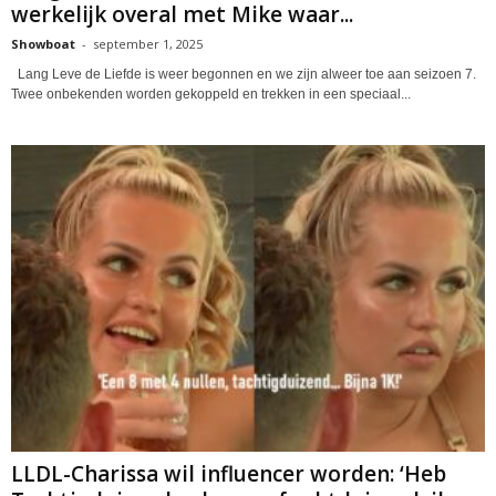
werkelijk overal met Mike waar...
Showboat
-
september 1, 2025
Lang Leve de Liefde is weer begonnen en we zijn alweer toe aan seizoen 7.
Twee onbekenden worden gekoppeld en trekken in een speciaal...
LLDL-Charissa wil influencer worden: ‘Heb