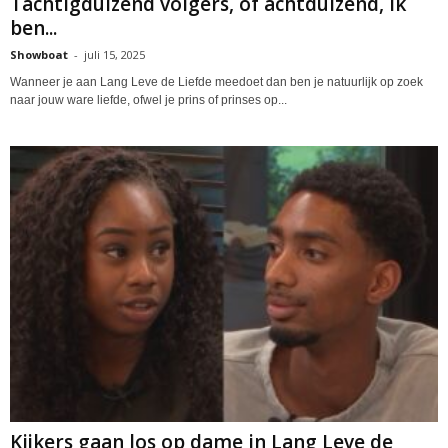
Tachtigduizend volgers, of achtduizend, ik
ben...
Showboat
-
juli 15, 2025
Wanneer je aan Lang Leve de Liefde meedoet dan ben je natuurlijk op zoek
naar jouw ware liefde, ofwel je prins of prinses op...
Kijkers gaan los op dame in Lang Leve de