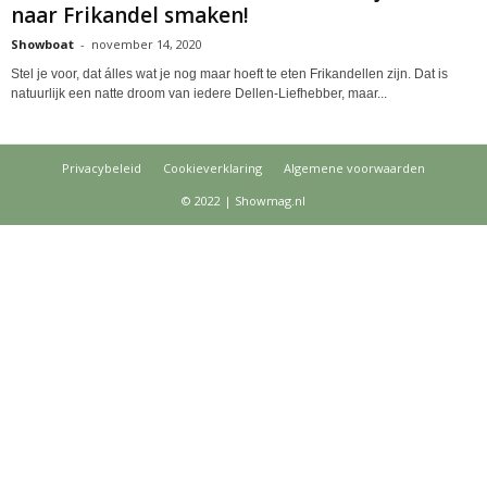
naar Frikandel smaken!
Showboat
-
november 14, 2020
Stel je voor, dat álles wat je nog maar hoeft te eten Frikandellen zijn. Dat is
natuurlijk een natte droom van iedere Dellen-Liefhebber, maar...
Privacybeleid
Cookieverklaring
Algemene voorwaarden
© 2022 | Showmag.nl