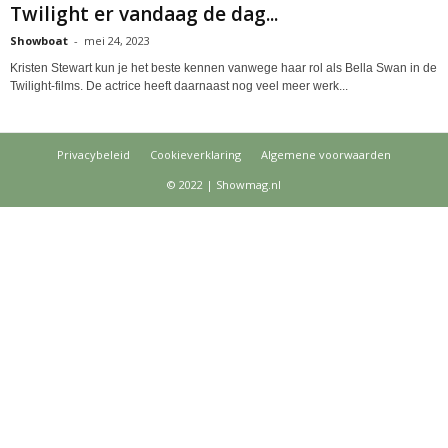
Twilight er vandaag de dag...
Showboat
-
mei 24, 2023
Kristen Stewart kun je het beste kennen vanwege haar rol als Bella Swan in de
Twilight-films. De actrice heeft daarnaast nog veel meer werk...
Privacybeleid
Cookieverklaring
Algemene voorwaarden
© 2022 | Showmag.nl