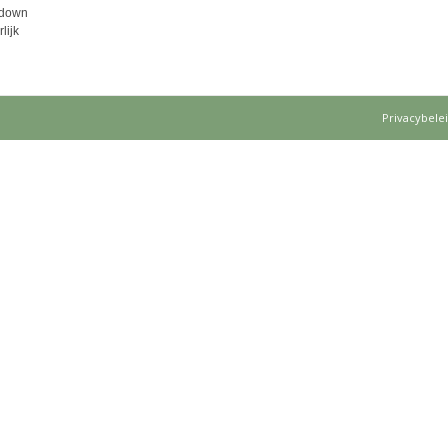
k-down
lijk
Privacybele