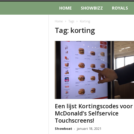
HOME
SHOWBIZZ
ROYALS
Home
Tags
Korting
Tag: korting
Een lijst Kortingscodes voor
McDonald’s Selfservice
Touchscreens!
Showboat
-
januari 18, 2021