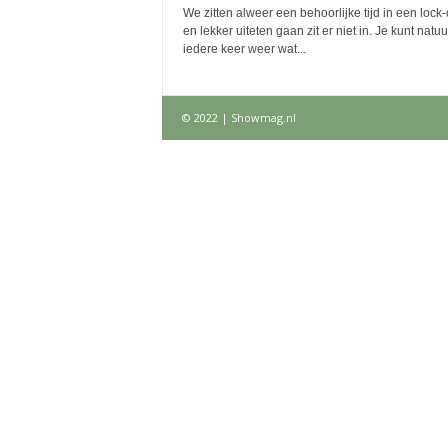
We zitten alweer een behoorlijke tijd in een loc
en lekker uiteten gaan zit er niet in. Je kunt natuur
iedere keer weer wat...
© 2022 | Showmag.nl