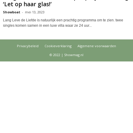
‘Let op haar glas!’
Showboat
-
mei 13, 2023
Lang Leve de Liefde is natuurlijk een prachtig programma om te zien. twee
singles komen samen in een luxe villa waar ze 24 uur...
Privacybeleid
Cookieverklaring
Algemene voorwaarden
© 2022 | Showmag.nl