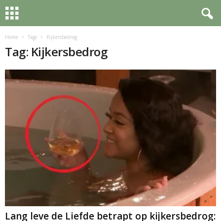
Home
Tags
Kijkersbedrog
Tag: Kijkersbedrog
Lang leve de Liefde betrapt op kijkersbedrog: