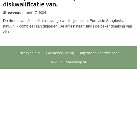
diskwalificatie van...
Showboat
-
mei 17, 2024
De droom van Joost Klein is vorige week tijdens het Eurovisie Songfestival
natuurlijk compleet aan diggelen. De artiest heeft sinds de bekendmaking van
zijn...
Privacybeleid
Cookieverklaring
Algemene voorwaarden
© 2022 | Showmag.nl