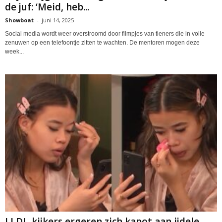
de juf: ‘Meid, heb...
Showboat
-
juni 14, 2025
Social media wordt weer overstroomd door filmpjes van tieners die in volle
zenuwen op een telefoontje zitten te wachten. De mentoren mogen deze
week...
LLDL-kijkers ergeren zich kapot aan ijdele