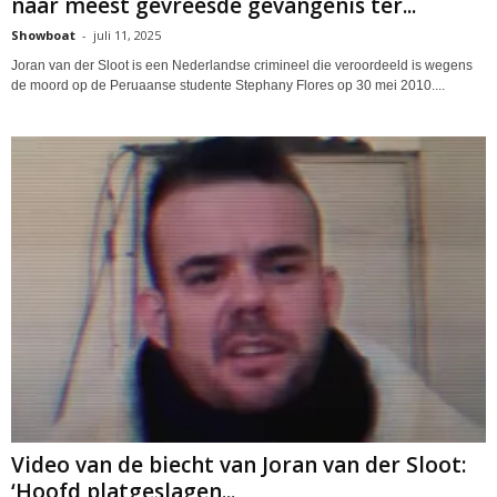
naar meest gevreesde gevangenis ter...
Showboat
-
juli 11, 2025
Joran van der Sloot is een Nederlandse crimineel die veroordeeld is wegens
de moord op de Peruaanse studente Stephany Flores op 30 mei 2010....
Video van de biecht van Joran van der Sloot:
‘Hoofd platgeslagen...