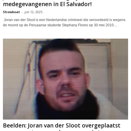
medegevangenen in El Salvador!
Showboat
-
juli 12, 2025
Joran van der Sloot is een Nederlandse crimineel die veroordeeld is wegens
de moord op de Peruaanse studente Stephany Flores op 30 mei 2010....
Beelden: Joran van der Sloot overgeplaatst