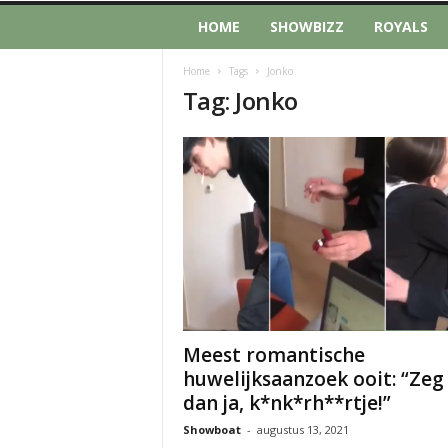
HOME
SHOWBIZZ
ROYALS
Home
Tags
Jonko
Tag: Jonko
Meest romantische
huwelijksaanzoek ooit: “Zeg
dan ja, k*nk*rh**rtje!”
Showboat
-
augustus 13, 2021