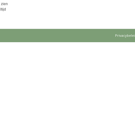
 zien
tijd
Privacybele