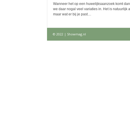
Wanneer het op een huwelijksaanzoek komt dan
we daar nogal veel variaties in. Het is natuurlijk al
maar wat er bij je past....
© 2022 | Showmag.nl