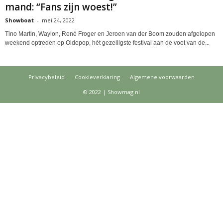
mand: “Fans zijn woest!”
Showboat
-
mei 24, 2022
Tino Martin, Waylon, René Froger en Jeroen van der Boom zouden afgelopen
weekend optreden op Oldepop, hét gezelligste festival aan de voet van de...
Privacybeleid
Cookieverklaring
Algemene voorwaarden
© 2022 | Showmag.nl