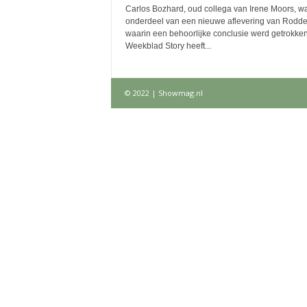
Carlos Bozhard, oud collega van Irene Moors, w
onderdeel van een nieuwe aflevering van Rodde
waarin een behoorlijke conclusie werd getrokken
Weekblad Story heeft...
© 2022 | Showmag.nl