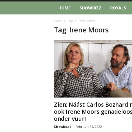
HOME
SHOWBIZZ
ROYALS
Home
Tags
Irene Moors
Tag: Irene Moors
Zien: Náást Carlos Bozhard 
ook Irene Moors genadeloo
onder vuur!
Showboat
-
februari 24, 2022