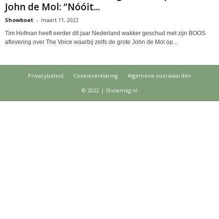
John de Mol: “Nóóit...
Showboat
-
maart 11, 2022
Tim Hofman heeft eerder dit jaar Nederland wakker geschud met zijn BOOS
aflevering over The Voice waarbij zelfs de grote John de Mol op...
Privacybeleid
Cookieverklaring
Algemene voorwaarden
© 2022 | Showmag.nl