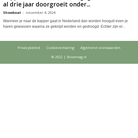
al drie jaar doorgroeit onder...
Showboat
-
november 4, 2024
Wanneer je naar de kapper gaat in Nederland dan worden hooguit even je
haren gewassen waarna ze geknipt worden en gedroogd. Echter zijn er...
Privacybeleid
Cookieverklaring
Algemene voorwaarden
© 2022 | Showmag.nl