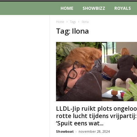
HOME
SHOWBIZZ
ROYALS
Home
Tags
Ilona
Tag: Ilona
LLDL-Jip ruikt plots ongeloof
rotte lucht tijdens vrijpartij:
‘Spuit eens wat...
Showboat
-
november 28, 2024