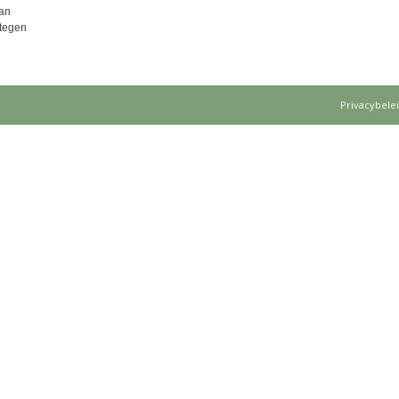
an
 tegen
Privacybele