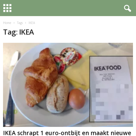
Home
Tags
IKEA
Tag: IKEA
IKEA schrapt 1 euro-ontbijt en maakt nieuwe