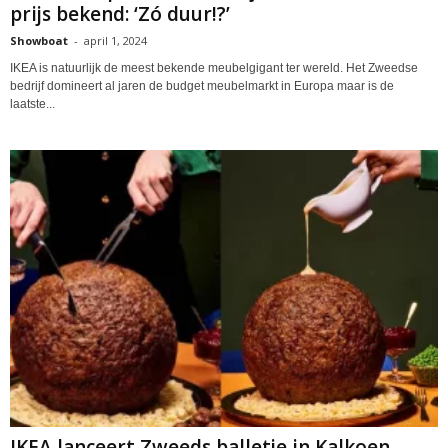
prijs bekend: ‘Zó duur!?’
Showboat
-
april 1, 2024
IKEA is natuurlijk de meest bekende meubelgigant ter wereld. Het Zweedse
bedrijf domineert al jaren de budget meubelmarkt in Europa maar is de
laatste...
IKEA lanceert Zweeds balletje in Kalkoen-