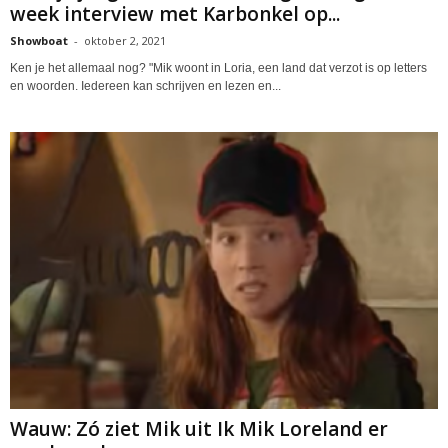
week interview met Karbonkel op...
Showboat
-
oktober 2, 2021
Ken je het allemaal nog? "Mik woont in Loria, een land dat verzot is op letters
en woorden. Iedereen kan schrijven en lezen en...
Wauw: Zó ziet Mik uit Ik Mik Loreland er