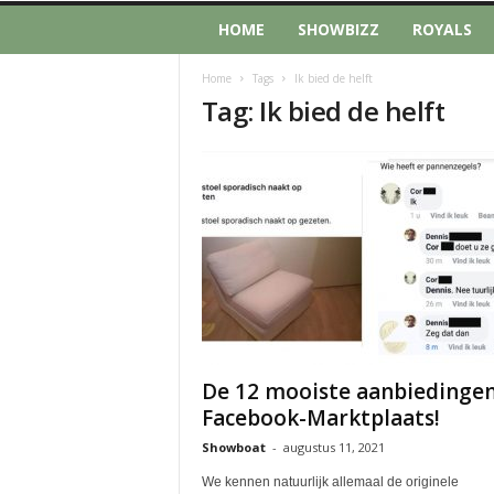
HOME
SHOWBIZZ
ROYALS
Home
Tags
Ik bied de helft
Tag: Ik bied de helft
De 12 mooiste aanbiedinge
Facebook-Marktplaats!
Showboat
-
augustus 11, 2021
We kennen natuurlijk allemaal de originele