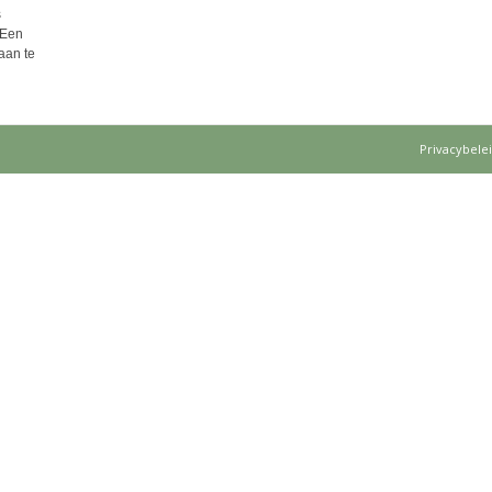
s
 Een
aan te
Privacybele