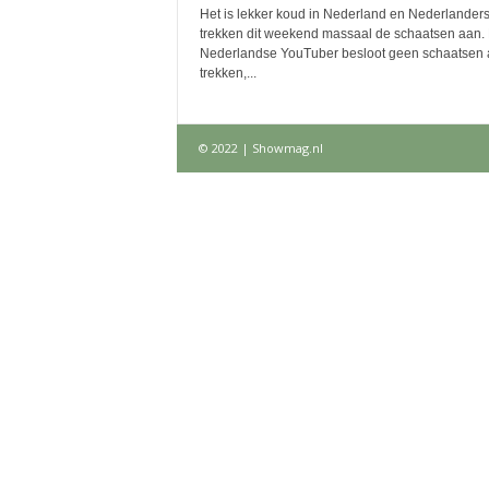
Het is lekker koud in Nederland en Nederlander
trekken dit weekend massaal de schaatsen aan.
Nederlandse YouTuber besloot geen schaatsen 
trekken,...
© 2022 | Showmag.nl